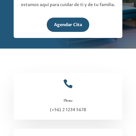
estamos aquí para cuidar de ti y de tu familia.
Agendar Cita

Phone
(+56) 2 1234 5678