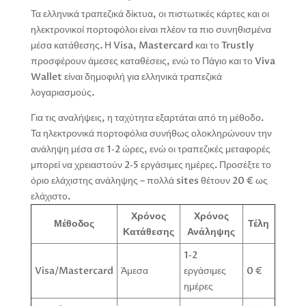
Τα ελληνικά τραπεζικά δίκτυα, οι πιστωτικές κάρτες και οι
ηλεκτρονικοί πορτοφόλοι είναι πλέον τα πιο συνηθισμένα
μέσα κατάθεσης. Η Visa, Mastercard και το Trustly
προσφέρουν άμεσες καταθέσεις, ενώ το Πάγιο και το Viva
Wallet είναι δημοφιλή για ελληνικά τραπεζικά
λογαριασμούς.
Για τις αναλήψεις, η ταχύτητα εξαρτάται από τη μέθοδο.
Τα ηλεκτρονικά πορτοφόλια συνήθως ολοκληρώνουν την
ανάληψη μέσα σε 1‑2 ώρες, ενώ οι τραπεζικές μεταφορές
μπορεί να χρειαστούν 2‑5 εργάσιμες ημέρες. Προσέξτε το
όριο ελάχιστης ανάληψης – πολλά sites θέτουν 20 € ως
ελάχιστο.
Χρόνος
Χρόνος
Μέθοδος
Τέλη
Κατάθεσης
Ανάληψης
1‑2
Visa/Mastercard
Άμεσα
εργάσιμες
0 €
ημέρες