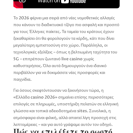
Το 2026 φέρνει μια σειρά από νέες νομοθετικές αλλαγές
που κάνουν το διαδικτυακό τζόγο πιο ασφαλή και προσιτό
για τους Έλληνες παίκτες. Τα ταμεία του κράτους έχουν
ξεκαθαρίσει ότι θα φορολογούν τα κέρδη, κάτι που δίνει
μεγαλύτερη εμπιστοσύνη στο χώρο. Παράλληλα, οι
τεχνολογικές εξελίξεις – όπως η βελτιωμένη ταχύτητα του
5G – επιτρέπουν ζωντανό live casino χωρίς
καθυστερήσεις. Όλα αυτά δημιουργούν ένα ιδανικό
περιβάλλον για να δοκιμάσετε νέες προσφορές και
παιχνίδια.
Για όσους σκεφτόντουσαν να ξεκινήσουν τώρα, η
«Ελλάδα casino 2026» σημαίνει επίσης περισσότερες
επιλογές σε πληρωμές, υποστήριξη πελατών σε ελληνική
γλώσσα και τοπικά αδειοδοτημένα sites. Συνολικά, η
ατμόσφαιρα είναι φιλική, αλλά απαιτεί λίγη προσοχή στις
λεπτομέρειες – και για αυτό γράψαμε αυτόν τον οδηγό.
Πώς να επιλέξετε το σωστό