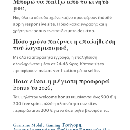
Μπορώ να παίξω από το κινητό
μου;
Ναι, όλα τα αδειοδοτημένα καζίνο προσφέρουν mobile
app ή responsive site. Η διαδικασία εγγραφής και η
χρήση των bonus είναι τα ίδια με το desktop.
Πόσο χρόνο παίρνει η επαλήθευση
του λογαριασμού;
Με όλα τα απαραίτητα έγγραφα, η επαλήθευση
ολοκληρώνεται μέσα σε 24‑48 ώρες. Κάποια sites
προσφέρουν instant verification μέσω selfie.
Ποια είναι η μέγιστη προσφορά
bonus το 2026;
Τα υψηλότερα welcome bonus κυμαίνονται έως 500 € ή
200 free spins, αλλά η πλειονότητα των sites
περιορίζεται σε 200 € για να διατηρηθεί βιωσιμότητα.
Gransino Mobile Gaming: Γρήγορη,
Διασκεδαστική και Ευέλικτη Εμπειρία Slots