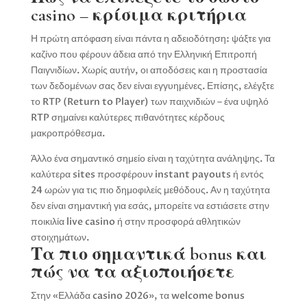
casino – κρίσιμα κριτήρια
Η πρώτη απόφαση είναι πάντα η αδειοδότηση: ψάξτε για
καζίνο που φέρουν άδεια από την Ελληνική Επιτροπή
Παιγνιδίων. Χωρίς αυτήν, οι αποδόσεις και η προστασία
των δεδομένων σας δεν είναι εγγυημένες. Επίσης, ελέγξτε
το RTP (Return to Player) των παιχνιδιών – ένα υψηλό
RTP σημαίνει καλύτερες πιθανότητες κέρδους
μακροπρόθεσμα.
Άλλο ένα σημαντικό σημείο είναι η ταχύτητα ανάληψης. Τα
καλύτερα sites προσφέρουν instant payouts ή εντός
24 ωρών για τις πιο δημοφιλείς μεθόδους. Αν η ταχύτητα
δεν είναι σημαντική για εσάς, μπορείτε να εστιάσετε στην
ποικιλία live casino ή στην προσφορά αθλητικών
στοιχημάτων.
Τα πιο σημαντικά bonus και
πώς να τα αξιοποιήσετε
Στην «Ελλάδα casino 2026», τα welcome bonus