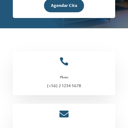
Agendar Cita

Phone
(+56) 2 1234 5678
