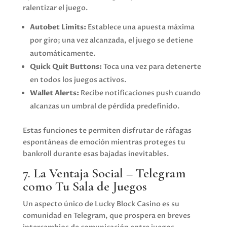
ralentizar el juego.
Autobet Limits:
Establece una apuesta máxima
por giro; una vez alcanzada, el juego se detiene
automáticamente.
Quick Quit Buttons:
Toca una vez para detenerte
en todos los juegos activos.
Wallet Alerts:
Recibe notificaciones push cuando
alcanzas un umbral de pérdida predefinido.
Estas funciones te permiten disfrutar de ráfagas
espontáneas de emoción mientras proteges tu
bankroll durante esas bajadas inevitables.
7. La Ventaja Social – Telegram
como Tu Sala de Juegos
Un aspecto único de Lucky Block Casino es su
comunidad en Telegram, que prospera en breves