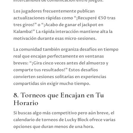
intercambios de comunicación entre juegos.
Los jugadores frecuentemente publican
actualizaciones rápidas como “¡Recuperé €50 tras
tres giros!” o “¡Acabo de ganar el jackpot en
Kalamba!” La rápida interacción mantiene alta la
motivación durante esas micro‑sesiones.
La comunidad también organiza desafíos en tiempo
real que encajan perfectamente en ventanas
breves: “¡Gira cinco veces antes del almuerzo y
comparte tus resultados!” Estos desafíos
convierten sesiones solitarias en experiencias
compartidas sin exigir mucho tiempo.
8. Torneos que Encajan en Tu
Horario
Si buscas algo más competitivo pero aún breve, el
calendario de torneos de Lucky Block ofrece varias
opciones que duran menos de una hora.