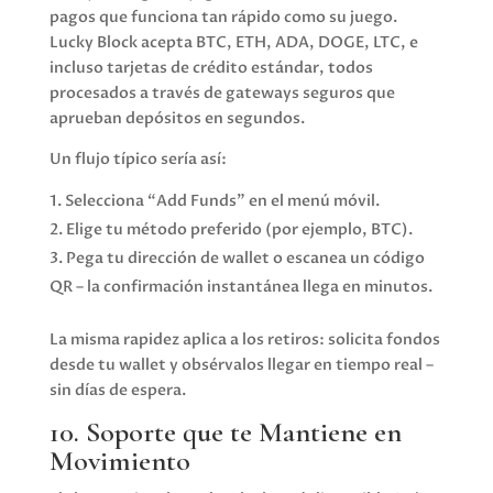
pagos que funciona tan rápido como su juego.
Lucky Block acepta BTC, ETH, ADA, DOGE, LTC, e
incluso tarjetas de crédito estándar, todos
procesados a través de gateways seguros que
aprueban depósitos en segundos.
Un flujo típico sería así:
Selecciona “Add Funds” en el menú móvil.
Elige tu método preferido (por ejemplo, BTC).
Pega tu dirección de wallet o escanea un código
QR – la confirmación instantánea llega en minutos.
La misma rapidez aplica a los retiros: solicita fondos
desde tu wallet y obsérvalos llegar en tiempo real –
sin días de espera.
10. Soporte que te Mantiene en
Movimiento