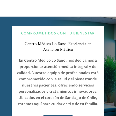
COMPROMETIDOS CON TU BIENESTAR
Centro Médico Lo Sano: Excelencia en
Atención Médica
En Centro Médico Lo Sano, nos dedicamos a
proporcionar atención médica integral y de
calidad. Nuestro equipo de profesionales está
comprometido con la salud y el bienestar de
nuestros pacientes, ofreciendo servicios
personalizados y tratamientos innovadores.
Ubicados en el corazón de Santiago de Chile,
estamos aquí para cuidar de ti y de tu familia.