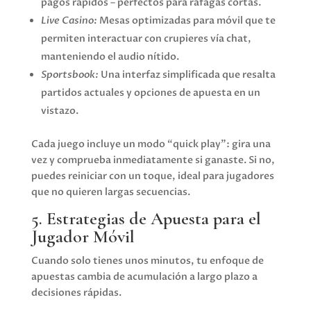
pagos rápidos – perfectos para ráfagas cortas.
Live Casino:
Mesas optimizadas para móvil que te
permiten interactuar con crupieres vía chat,
manteniendo el audio nítido.
Sportsbook:
Una interfaz simplificada que resalta
partidos actuales y opciones de apuesta en un
vistazo.
Cada juego incluye un modo “quick play”: gira una
vez y comprueba inmediatamente si ganaste. Si no,
puedes reiniciar con un toque, ideal para jugadores
que no quieren largas secuencias.
5. Estrategias de Apuesta para el
Jugador Móvil
Cuando solo tienes unos minutos, tu enfoque de
apuestas cambia de acumulación a largo plazo a
decisiones rápidas.